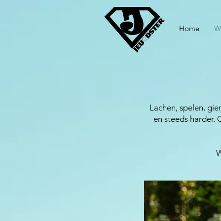
Home
W
Lachen, spelen, gier
en steeds harder. 
W