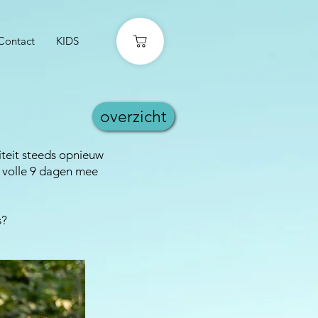
Contact
KIDS
overzicht
viteit steeds opnieuw
e volle 9 dagen mee
s?