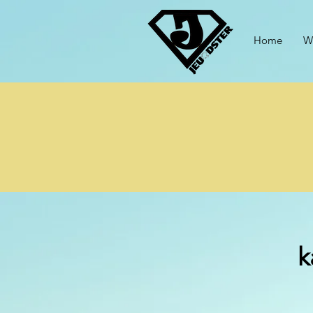
Home
W
k